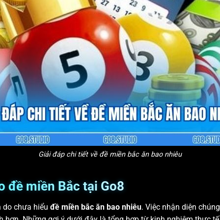
Giải đáp chi tiết về đề miền bắc ăn bao nhiêu
eo đề miền Bắc tại Go8
n do chưa hiểu
đề miền bắc ăn bao nhiêu
. Việc nhận diện chúng
hơn. Những gợi ý dưới đây là tổng hợp từ kinh nghiệm thực tế