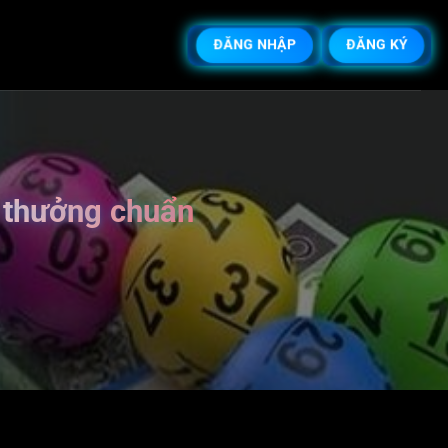
ĐĂNG NHẬP
ĐĂNG KÝ
ả thưởng chuẩn