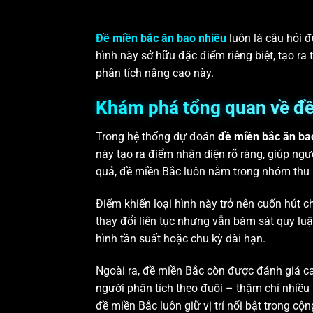
Đề miền bắc ăn bao nhiêu
luôn là câu hỏi đ
hình này sở hữu đặc điểm riêng biệt, tạo ra
phân tích nâng cao này.
Khám phá tổng quan về đ
Trong hệ thống dự đoán
đề miền bắc ăn ba
này tạo ra điểm nhận diện rõ ràng, giúp ng
quả, đề miền Bắc luôn nằm trong nhóm thu 
Điểm khiến loại hình này trở nên cuốn hút c
thay đổi liên tục nhưng vẫn bám sát quy luật
hình tần suất hoặc chu kỳ dài hạn.
Ngoài ra, đề miền Bắc còn được đánh giá ca
người phân tích theo đuôi – thậm chí nhiều
đề miền Bắc luôn giữ vị trí nổi bật trong cộ