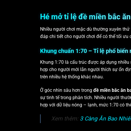
Hé mở tỉ lệ đề miền bắc ă
Nhiều người chơi mặc dù thường xuyên thử v
đáp chi tiết cho người chơi để có thể tối ư
Khung chuẩn 1:70 – Tỉ lệ phổ biến 
Khung 1:70 là cấu trúc được áp dụng nhiều
hợp cho người mới lẫn người thích sự ổn địn
trên nhiều hệ thống khác nhau.
Ở góc nhìn sâu hơn trong
đề miền bắc ăn b
sự tinh tế trong phân tích. Nhiều người thư
hợp với dữ liệu nóng – lạnh, mức 1:70 có thể
Xem thêm:
3 Càng Ăn Bao Nhiê