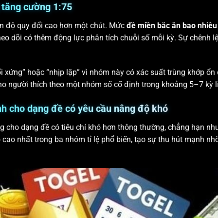
 tăng cường 1:75
ên độ quy đổi cao hơn một chút. Mức
đề miền bắc ăn bao nhiê
heo dõi có thêm động lực phân tích chuỗi số mỗi kỳ. Sự chênh 
i xứng” hoặc “nhịp lặp” vì nhóm này có xác suất trùng khớp ổn 
cho người thích theo một nhóm số cố định trong khoảng 5–7 kỳ li
ành cho dạng đề có yêu cầu nâng độ khó
ng cho dạng đề có tiêu chí khó hơn thông thường, chẳng hạn n
 cao nhất trong ba nhóm tỉ lệ phổ biến, tạo sự thu hút mạnh nh