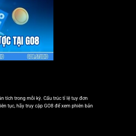
 tích trong mỗi kỳ. Cấu trúc tỉ lệ tuy đơn
liên tục, hãy truy cập GO8 để xem phiên bản