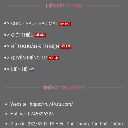
LIÊN KẾT NHANH
CHÍNH SÁCH BẢO MẬT
GIỚI THIỆU
ĐIỀU KHOẢN ĐIỀU KIỆN
QUYỀN RIÊNG TƯ
LIÊN HỆ
THÔNG TIN LIÊN HỆ
Website :
https://ruv44.ru.com/
Hotline : 0745896325
Địa chỉ : 232/35 Đ. Tô Hiệu, Phú Thạnh, Tân Phú, Thành