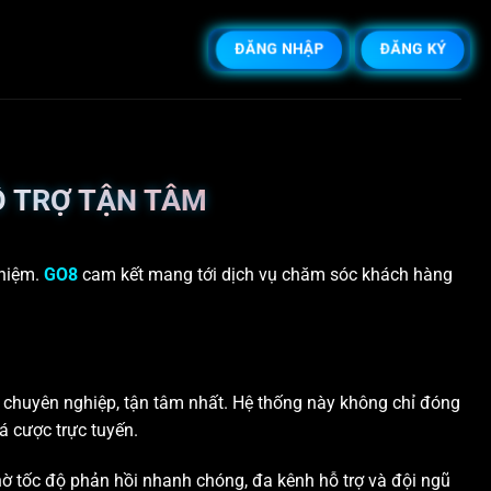
ĐĂNG NHẬP
ĐĂNG KÝ
HỖ TRỢ TẬN TÂM
ghiệm.
GO8
cam kết mang tới dịch vụ chăm sóc khách hàng
 chuyên nghiệp, tận tâm nhất. Hệ thống này không chỉ đóng
cá cược trực tuyến.
hờ tốc độ phản hồi nhanh chóng, đa kênh hỗ trợ và đội ngũ