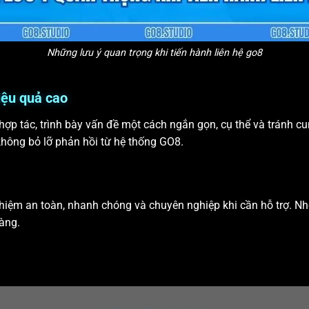
Những lưu ý quan trọng khi tiến hành liên hệ go8
iệu quả cao
ộ hợp tác, trình bày vấn đề một cách ngắn gọn, cụ thể và tránh 
không bỏ lỡ phản hồi từ hệ thống GO8.
nghiệm an toàn, nhanh chóng và chuyên nghiệp khi cần hỗ trợ. N
hàng.