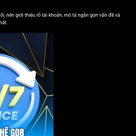
ổi, nên giới thiệu rõ tài khoản, mô tả ngắn gọn vấn đề và
nhất.