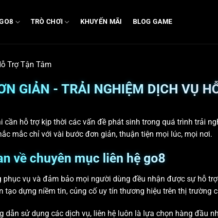
 GO8
TRÒ CHƠI
KHUYẾN MÃI
BLOG GAME
Hỗ Trợ Tận Tâm
ƠN GIẢN - TRẢI NGHIỆM DỊCH VỤ 
 cần hỗ trợ kịp thời các vấn đề phát sinh trong quá trình trải n
ắc mắc chỉ với vài bước đơn giản, thuận tiện mọi lúc, mọi nơi.
uan về chuyên mục liên hệ go8
ng phục vụ và đảm bảo mọi người dùng đều nhận được sự hỗ trợ
 tạo dựng niềm tin, củng cố uy tín thương hiệu trên thị trường 
g dẫn sử dụng các dịch vụ, liên hệ luôn là lựa chọn hàng đầu n