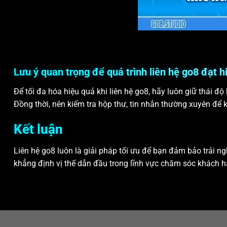
Lưu ý quan trọng để quá trình liên hệ go8 đạt h
Để tối đa hóa hiệu quả khi liên hệ go8, hãy luôn giữ thái đ
Đồng thời, nên kiểm tra hộp thư, tin nhắn thường xuyên để 
Kết luận
Liên hệ go8 luôn là giải pháp tối ưu để bạn đảm bảo trải 
khẳng định vị thế dẫn đầu trong lĩnh vực chăm sóc khách 