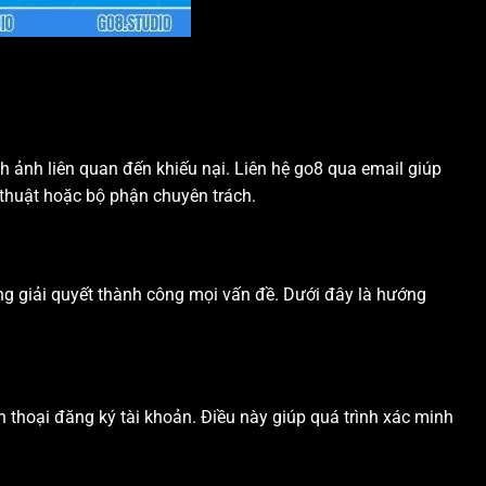
ình ảnh liên quan đến khiếu nại. Liên hệ go8 qua email giúp
ỹ thuật hoặc bộ phận chuyên trách.
ăng giải quyết thành công mọi vấn đề. Dưới đây là hướng
n thoại đăng ký tài khoản. Điều này giúp quá trình xác minh