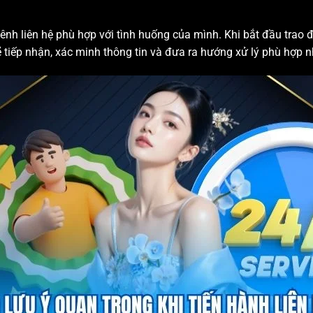
ênh liên hệ phù hợp với tình huống của mình. Khi bắt đầu trao đ
 tiếp nhận, xác minh thông tin và đưa ra hướng xử lý phù hợp 