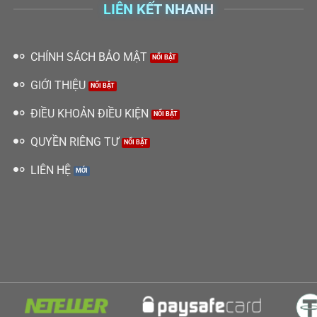
LIÊN KẾT NHANH
CHÍNH SÁCH BẢO MẬT
GIỚI THIỆU
ĐIỀU KHOẢN ĐIỀU KIỆN
QUYỀN RIÊNG TƯ
LIÊN HỆ