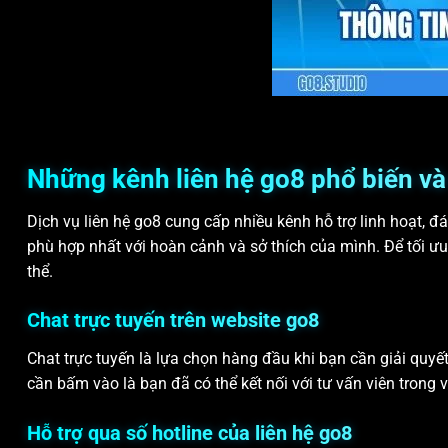
Những kênh liên hệ go8 phổ biến và
Dịch vụ liên hệ go8 cung cấp nhiều kênh hỗ trợ linh hoạt, 
phù hợp nhất với hoàn cảnh và sở thích của mình. Để tối ư
thể.
Chat trực tuyến trên website go8
Chat trực tuyến là lựa chọn hàng đầu khi bạn cần giải quyế
cần bấm vào là bạn đã có thể kết nối với tư vấn viên trong 
Hỗ trợ qua số hotline của liên hệ go8