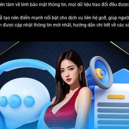
ên tâm về tính bảo mật thông tin, mọi dữ liệu trao đổi đều được
ã tạo nên điểm mạnh nổi bật cho dịch vụ liên hệ go8, giúp người
n được cập nhật thông tin mới nhất, hướng dẫn chi tiết về các