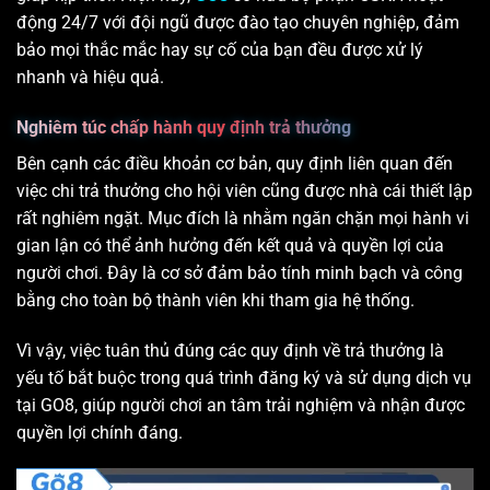
động 24/7 với đội ngũ được đào tạo chuyên nghiệp, đảm
bảo mọi thắc mắc hay sự cố của bạn đều được xử lý
nhanh và hiệu quả.
Nghiêm túc chấp hành quy định trả thưởng
Bên cạnh các điều khoản cơ bản, quy định liên quan đến
việc chi trả thưởng cho hội viên cũng được nhà cái thiết lập
rất nghiêm ngặt. Mục đích là nhằm ngăn chặn mọi hành vi
gian lận có thể ảnh hưởng đến kết quả và quyền lợi của
người chơi. Đây là cơ sở đảm bảo tính minh bạch và công
bằng cho toàn bộ thành viên khi tham gia hệ thống.
Vì vậy, việc tuân thủ đúng các quy định về trả thưởng là
yếu tố bắt buộc trong quá trình đăng ký và sử dụng dịch vụ
tại GO8, giúp người chơi an tâm trải nghiệm và nhận được
quyền lợi chính đáng.