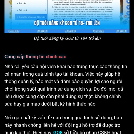
Độ tuổi đăng ký GO8 từ 18+ trở lên
Cung cấp thông tin chính xác
Nhà cái yêu cầu hội viên khai báo trung thực các thông tin
cá nhân trong quá trình tạo tài khoản. Việc này giúp hệ
thống quản lý, bảo mật và đảm bảo quyền lợi cho người
chơi trong suốt quá trình sử dụng dịch vụ. Do đó, mọi dữ
liệu được cung cấp cần phải đúng sự thật, không chỉnh
sửa hay giả mạo dưới bất kỳ hình thức nào.
Nếu gặp bất kỳ vấn đề nào trong quá trình sử dụng, bạn
hãy nhanh chóng liên hệ với đội ngũ hỗ trợ để được trợ
giúp kịp thời. Hiện nay,
GO8
sở hữu bộ phận CSKH hoạt