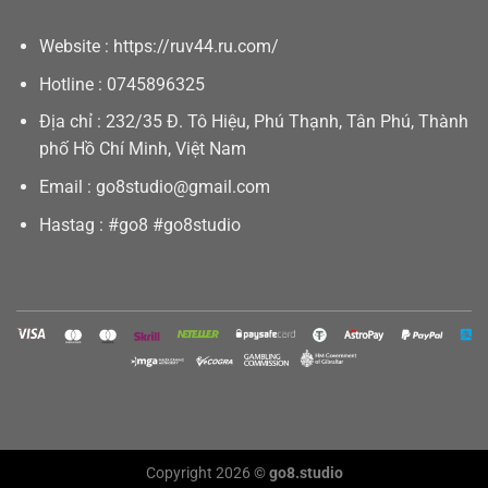
Website :
https://ruv44.ru.com/
Hotline : 0745896325
Địa chỉ : 232/35 Đ. Tô Hiệu, Phú Thạnh, Tân Phú, Thành
phố Hồ Chí Minh, Việt Nam
Email :
go8studio@gmail.com
Hastag : #go8 #go8studio
Copyright 2026 ©
go8.studio