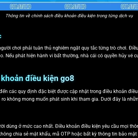
Thông tin về chính sách điều khoản điều kiện trong từng dịch vụ
c
người chơi phải tuân thủ nghiêm ngặt quy tắc từng trò chơi. Đi
. Nếu phát hiện hành vi bất thường, nhà cái có quyền hủy vé cượ
u khoản điều kiện go8
ý đến các quy định đặc biệt được cập nhật trong điều khoản đi
i ro không mong muốn phát sinh khi tham gia. Dưới đây là nhữn
ời dùng ở mức cao nhất. Điều khoản điều kiện yêu cầu mọi thôn
 không chia sẻ mật khẩu, mã OTP hoặc bất kỳ thông tin bảo mật