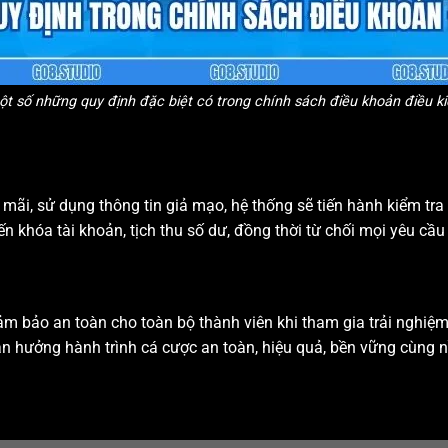
t số những quy định đặc biệt có trong chính sách điều khoản điều k
 mãi, sử dụng thông tin giả mạo, hệ thống sẽ tiến hành kiểm tr
 khóa tài khoản, tịch thu số dư, đồng thời từ chối mọi yêu cầu 
đảm bảo an toàn cho toàn bộ thành viên khi tham gia trải nghiệ
ận hưởng hành trình cá cược an toàn, hiệu quả, bền vững cùng nề