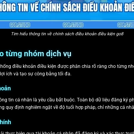
Tim hiểu thông tin về chính sách điều khoản điều kiện go8
ho từng nhóm dịch vụ
thống điều khoản điều kiện được phân chia rõ ràng cho từng n
ợi ích và tạo sự công bằng tối đa.
hoản
hông tin cá nhân là yêu cầu bắt buộc. Toàn bộ dữ liệu đăng ký ph
ng quy định nghiêm ngặt về độ tuổi hợp pháp, chỉ những cá nh
chính
phải thực hiện qua tài khoản cá nhân đã đăng ký và xác thực tr