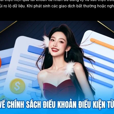
 ro lộ dữ liệu. Khi phát sinh các giao dịch bất thường hoặc ngh