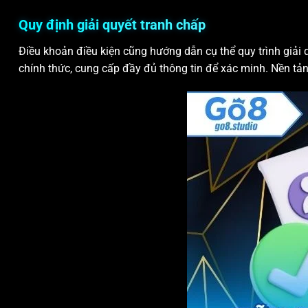
Quy định giải quyết tranh chấp
Điều khoản điều kiện cũng hướng dẫn cụ thể quy trình giải 
chính thức, cung cấp đầy đủ thông tin để xác minh. Nền tản