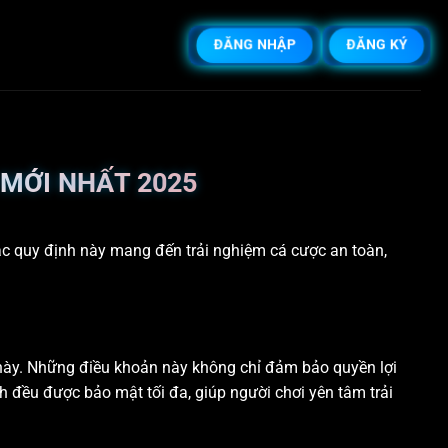
ĐĂNG NHẬP
ĐĂNG KÝ
 MỚI NHẤT 2025
ác quy định này mang đến trải nghiệm cá cược an toàn,
g này. Những điều khoản này không chỉ đảm bảo quyền lợi
h đều được bảo mật tối đa, giúp người chơi yên tâm trải