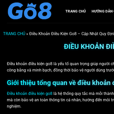
Bỏ
qua
TRANG CHỦ
HƯỚNG DẪN
nội
dung
TRANG CHỦ
»
Điều Khoản Điều Kiện Go8 – Cập Nhật Quy Địn
ĐIỀU KHOẢN ĐI
Điều khoản điều kiện go8 là yếu tố quan trọng giúp người c
công bằng và minh bạch, đồng thời bảo vệ người dùng trước
Giới thiệu tổng quan về điều khoản 
Điều khoản điều kiện go8
là hệ thống quy tắc mà mỗi thành
mà còn bảo vệ an toàn thông tin cá nhân, hướng đến môi trư
nghiệm.