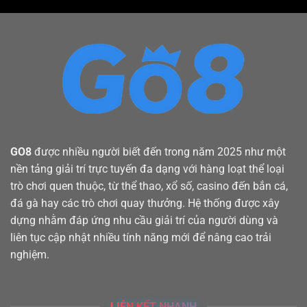
GO8
được nhiều người biết đến trong năm 2025 như một
nền tảng giải trí trực tuyến đa dạng với hàng loạt thể loại
trò chơi quen thuộc, từ thể thao, xổ số, casino đến bắn cá,
đá gà hay các trò chơi quay thưởng. Hệ thống được xây
dựng nhằm đáp ứng nhu cầu giải trí của người dùng và
liên tục cập nhật nhiều tính năng mới để nâng cao trải
nghiệm.
LIÊN KẾT NHANH