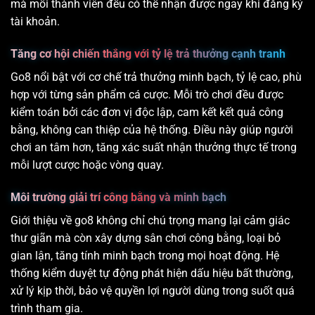
mà mỗi thành viên đều có thể nhận được ngay khi đăng ký
tài khoản.
Tăng cơ hội chiến thắng với tỷ lệ trả thưởng cạnh tranh
Go8 nổi bật với cơ chế trả thưởng minh bạch, tỷ lệ cao, phù
hợp với từng sản phẩm cá cược. Mỗi trò chơi đều được
kiểm toán bởi các đơn vị độc lập, cam kết kết quả công
bằng, không can thiệp của hệ thống. Điều này giúp người
chơi an tâm hơn, tăng xác suất nhận thưởng thực tế trong
mỗi lượt cược hoặc vòng quay.
Môi trường giải trí công bằng và minh bạch
Giới thiệu về go8 không chỉ chú trọng mang lại cảm giác
thư giãn mà còn xây dựng sân chơi công bằng, loại bỏ
gian lận, tăng tính minh bạch trong mọi hoạt động. Hệ
thống kiểm duyệt tự động phát hiện dấu hiệu bất thường,
xử lý kịp thời, bảo vệ quyền lợi người dùng trong suốt quá
trình tham gia.