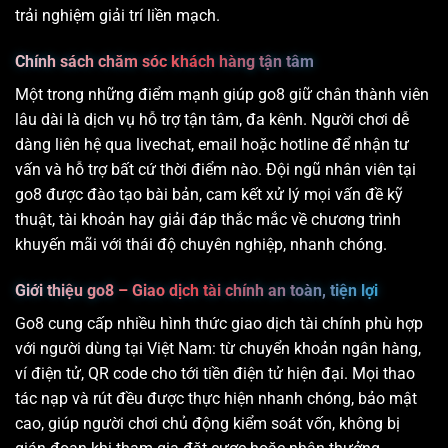
trải nghiệm giải trí liền mạch.
Chính sách chăm sóc khách hàng tận tâm
Một trong những điểm mạnh giúp go8 giữ chân thành viên
lâu dài là dịch vụ hỗ trợ tận tâm, đa kênh. Người chơi dễ
dàng liên hệ qua livechat, email hoặc hotline để nhận tư
vấn và hỗ trợ bất cứ thời điểm nào. Đội ngũ nhân viên tại
go8 được đào tạo bài bản, cam kết xử lý mọi vấn đề kỹ
thuật, tài khoản hay giải đáp thắc mắc về chương trình
khuyến mãi với thái độ chuyên nghiệp, nhanh chóng.
Giới thiệu go8 – Giao dịch tài chính an toàn, tiện lợi
Go8 cung cấp nhiều hình thức giao dịch tài chính phù hợp
với người dùng tại Việt Nam: từ chuyển khoản ngân hàng,
ví điện tử, QR code cho tới tiền điện tử hiện đại. Mọi thao
tác nạp và rút đều được thực hiện nhanh chóng, bảo mật
cao, giúp người chơi chủ động kiểm soát vốn, không bị