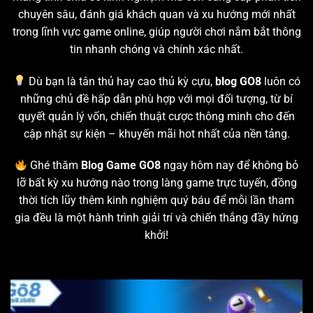
chuyên sâu, đánh giá khách quan và xu hướng mới nhất
trong lĩnh vực game online, giúp người chơi nắm bắt thông
tin nhanh chóng và chính xác nhất.
Dù bạn là tân thủ hay cao thủ kỳ cựu,
blog GO8
luôn có
những chủ đề hấp dẫn phù hợp với mọi đối tượng, từ bí
quyết quản lý vốn, chiến thuật cược thông minh cho đến
cập nhật sự kiện – khuyến mãi hot nhất của nền tảng.
Ghé thăm
Blog Game GO8
ngay hôm nay để không bỏ
lỡ bất kỳ xu hướng nào trong làng game trực tuyến, đồng
thời tích lũy thêm kinh nghiệm quý báu để mỗi lần tham
gia đều là một hành trình giải trí và chiến thắng đầy hứng
khởi!