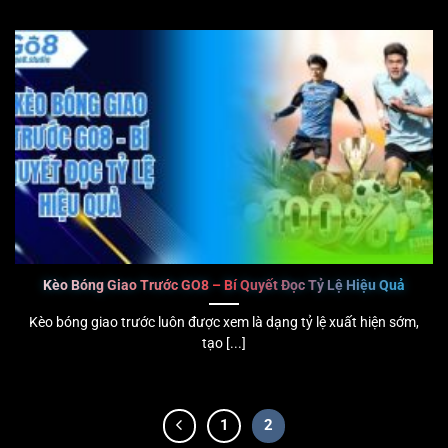
Kèo Bóng Giao Trước GO8 – Bí Quyết Đọc Tỷ Lệ Hiệu Quả
Kèo bóng giao trước luôn được xem là dạng tỷ lệ xuất hiện sớm,
tạo [...]
1
2