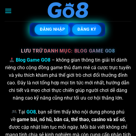
Bỏ
qua
nội
dung
ĐĂNG NHẬP
ĐĂNG KÝ
LƯU TRỮ DANH MỤC:
BLOG GAME GO8
Blog Game GO8
– không gian thông tin giải trí dành
riêng cho cộng đồng game thủ đam mê cá cược trực tuyến
và yêu thích khám phá thế giới trò chơi đổi thưởng đỉnh
cao. Đây là nơi tổng hợp mọi tin tức mới nhất, hướng dẫn
chi tiết và mẹo chơi thực chiến giúp người chơi dễ dàng
nâng cao kỹ năng cũng như tối ưu cơ hội thắng lớn.
Tại
GO8
, bạn sẽ tìm thấy kho nội dung phong phú
về
game bài, nổ hũ, bắn cá, thể thao, casino và xổ số
,
được cập nhật liên tục mỗi ngày. Mỗi bài viết không chỉ
mang tính chia sẻ kinh nghiệm mà còn cung cấp phân tích